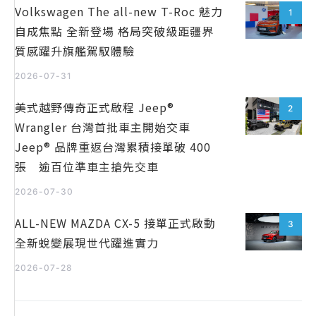
Volkswagen The all-new T-Roc 魅力
1
自成焦點 全新登場 格局突破級距疆界
質感躍升旗艦駕馭體驗
2026-07-31
美式越野傳奇正式啟程 Jeep®
2
Wrangler 台灣首批車主開始交車
Jeep® 品牌重返台灣累積接單破 400
張 逾百位準車主搶先交車
2026-07-30
ALL-NEW MAZDA CX-5 接單正式啟動
3
全新蛻變展現世代躍進實力
2026-07-28