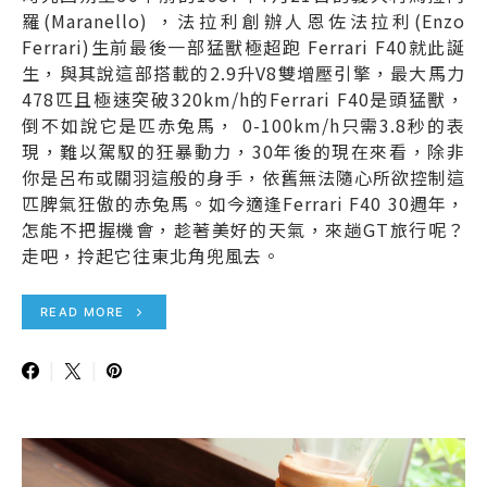
羅(Maranello) ，法拉利創辦人恩佐法拉利(Enzo
Ferrari)生前最後一部猛獸極超跑 Ferrari F40就此誕
生，與其說這部搭載的2.9升V8雙增壓引擎，最大馬力
478匹且極速突破320km/h的Ferrari F40是頭猛獸，
倒不如說它是匹赤兔馬， 0-100km/h只需3.8秒的表
現，難以駕馭的狂暴動力，30年後的現在來看，除非
你是呂布或關羽這般的身手，依舊無法隨心所欲控制這
匹脾氣狂傲的赤兔馬。如今適逢Ferrari F40 30週年，
怎能不把握機會，趁著美好的天氣，來趟GT旅行呢？
走吧，拎起它往東北角兜風去。
READ MORE