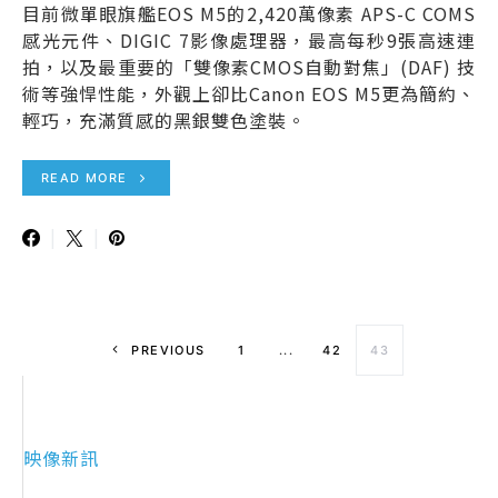
目前微單眼旗艦EOS M5的2,420萬像素 APS-C COMS
感光元件、DIGIC 7影像處理器，最高每秒9張高速連
拍，以及最重要的「雙像素CMOS自動對焦」(DAF) 技
術等強悍性能，外觀上卻比Canon EOS M5更為簡約、
輕巧，充滿質感的黑銀雙色塗裝。
READ MORE
文章導覽
PREVIOUS
1
...
42
43
映像新訊